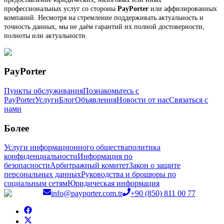
профессиональных услуг со стороны
PayPorter
или аффилированных
компаний. Несмотря на стремление поддерживать актуальность и
точность данных, мы не даём гарантий их полной достоверности,
полноты или актуальности.
PayPorter
Пункты обслуживания
Познакомьтесь с
PayPorter
Услуги
Блог
Объявления
Новости от нас
Связаться с
нами
Более
Услуги информационного общества
политика
конфиденциальности
Информация по
безопасности
Арбитражный комитет
Закон о защите
персональных данных
Руководства и брошюры по
социальным сетям
Юридическая информация
info@payporter.com.tr
+90 (850) 811 00 77