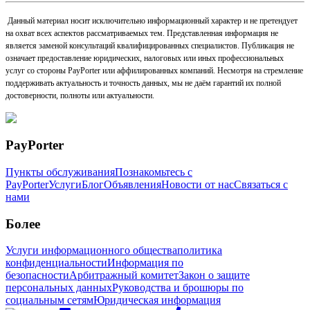
Данный материал носит исключительно информационный характер и не претендует
на охват всех аспектов рассматриваемых тем. Представленная информация не
является заменой консультаций квалифицированных специалистов. Публикация не
означает предоставление юридических, налоговых или иных профессиональных
услуг со стороны PayPorter или аффилированных компаний. Несмотря на стремление
поддерживать актуальность и точность данных, мы не даём гарантий их полной
достоверности, полноты или актуальности.
PayPorter
Пункты обслуживания
Познакомьтесь с
PayPorter
Услуги
Блог
Объявления
Новости от нас
Связаться с
нами
Более
Услуги информационного общества
политика
конфиденциальности
Информация по
безопасности
Арбитражный комитет
Закон о защите
персональных данных
Руководства и брошюры по
социальным сетям
Юридическая информация