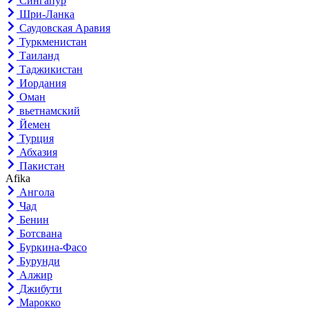
Сингапур
Шри-Ланка
Саудовская Аравия
Туркменистан
Таиланд
Таджикистан
Иордания
Оман
вьетнамский
Йемен
Турция
Абхазия
Пакистан
Afika
Ангола
Чад
Бенин
Ботсвана
Буркина-Фасо
Бурунди
Алжир
Джибути
Марокко