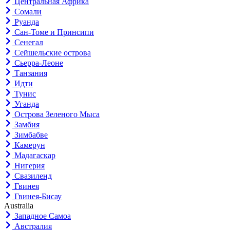
Центральная Африка
Сомали
Руанда
Сан-Томе и Принсипи
Сенегал
Сейшельские острова
Сьерра-Леоне
Танзания
Идти
Тунис
Уганда
Острова Зеленого Мыса
Замбия
Зимбабве
Камерун
Мадагаскар
Нигерия
Свазиленд
Гвинея
Гвинея-Бисау
Australia
Западное Самоа
Австралия