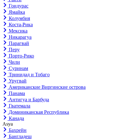
Гондурас
Ямайка
Колумбия
Коста-Рика
Мексика
Никарагуа
Парагвай
Перу
Порто-Рико
Чили
Суринам
Тринидад и Тобаго
Уругвай
Американские Виргинские острова
Панама
Антигуа и Барбуда
Гватемала
Доминиканская Республика
Канада
Asya
Бахрейн
Бангладеш