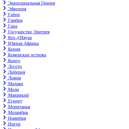
Экваториальная Гвинея
Эфиопия
Габон
Гамбия
Гана
Государство Эритрея
Кот-д'Ивуар
Южная Африка
Кения
Коморские острова
Конго
Лесото
Либерия
Ливия
Малави
Мали
Маврикий
Египет
Моританья
Мозамбик
Намибия
Нигер