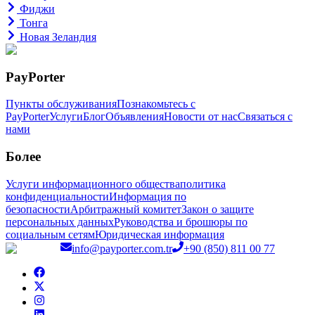
Фиджи
Тонга
Новая Зеландия
PayPorter
Пункты обслуживания
Познакомьтесь с
PayPorter
Услуги
Блог
Объявления
Новости от нас
Связаться с
нами
Более
Услуги информационного общества
политика
конфиденциальности
Информация по
безопасности
Арбитражный комитет
Закон о защите
персональных данных
Руководства и брошюры по
социальным сетям
Юридическая информация
info@payporter.com.tr
+90 (850) 811 00 77