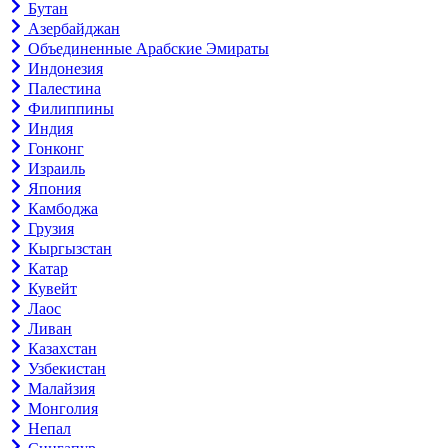
Бутан
Азербайджан
Объединенные Арабские Эмираты
Индонезия
Палестина
Филиппины
Индия
Гонконг
Израиль
Япония
Камбоджа
Грузия
Кыргызстан
Катар
Кувейт
Лаос
Ливан
Казахстан
Узбекистан
Малайзия
Монголия
Непал