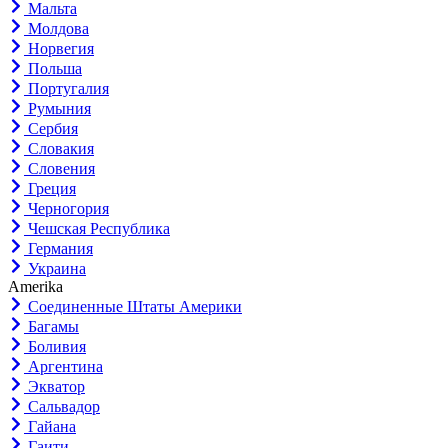
Мальта
Молдова
Норвегия
Польша
Португалия
Румыния
Сербия
Словакия
Словения
Греция
Черногория
Чешская Республика
Германия
Украина
Amerika
Соединенные Штаты Америки
Багамы
Боливия
Аргентина
Экватор
Сальвадор
Гайана
Гаити